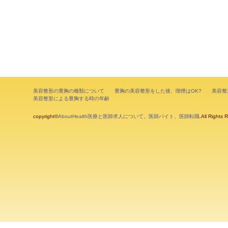
美容整形の豊胸の種類について
豊胸の美容整形をした後、喫煙はOK?
美容整
美容整形による豊胸する時の年齢
copyright©
AboutHealth医療と医師求人について。医師バイト、医師転職
.All Rights 