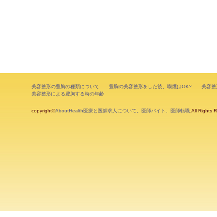
美容整形の豊胸の種類について
豊胸の美容整形をした後、喫煙はOK?
美容整
美容整形による豊胸する時の年齢
copyright©
AboutHealth医療と医師求人について。医師バイト、医師転職
.All Rights 